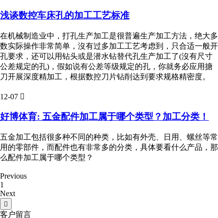
浅谈数控车床孔的加工工艺标准
在机械制造业中，打孔生产加工是很普遍生产加工方法，绝大多
数实际操作非常简单，沒有过多加工工艺考虑到，只合适一般开
孔要求，还可以用钻头或是潜水钻替代孔生产加工了(沒有尺寸
公差规定的孔)，假如说有公差等级规定的孔，你就务必应用搪
刀开展深度精加工，根据数控刀片钻削达到要求规格精密度。
12-07

好博体育: 五金配件加工属于哪个类型？加工分类！
五金加工包括很多种不同的种类，比如有外壳、日用、螺丝等常
用的零部件，而配件也有非常多的分类，具体要看什么产品，那
么配件加工属于哪个类型？
Previous
1
Next

客户留言