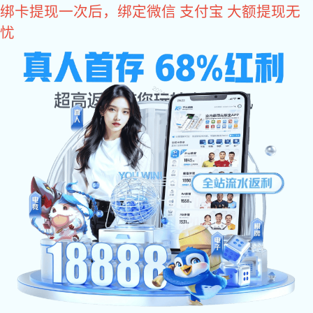
好博体育
好博体育
关于好博体育

公司简介
合作伙伴
好博体育
发展历程
资质荣誉
实力展示
产品中心
