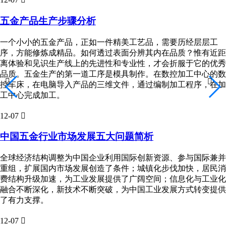
五金产品生产步骤分析
一个小小的五金产品，正如一件精美工艺品，需要历经层层工
序，方能修炼成精品。如何透过表面分辨其内在品质？惟有近距
离体验和见识生产线上的先进性和专业性，才会折服于它的优秀
品质。五金生产的第一道工序是模具制作。在数控加工中心的数


控车床，在电脑导入产品的三维文件，通过编制加工程序，在加
工中心完成加工。
12-07

中国五金行业市场发展五大问题简析
全球经济结构调整为中国企业利用国际创新资源、参与国际兼并
重组，扩展国内市场发展创造了条件；城镇化步伐加快，居民消
费结构升级加速，为工业发展提供了广阔空间；信息化与工业化
融合不断深化，新技术不断突破，为中国工业发展方式转变提供
了有力支撑。
12-07
