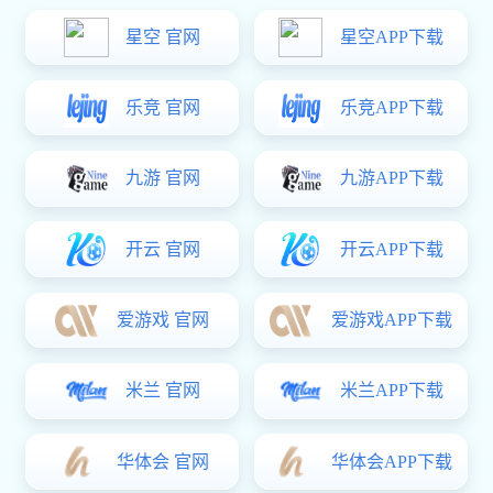
汽车部品
网络通讯设备
手机与笔记本
照明专区
其它专区
应用领域
好博体育 资讯

公司好博体育
行业资讯
联系好博体育

人才招聘
联系方式