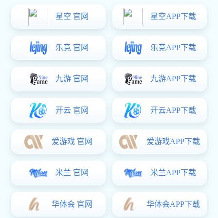
汽车部品
网络通讯设备
手机与笔记本
照明专区
其它专区
应用领域
好博体育 资讯

公司好博体育
行业资讯
联系好博体育

人才招聘
联系方式